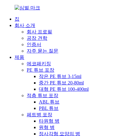
집
회사 소개
회사 프로필
공장 견학
인증서
자주 묻는 질문
제품
에코패키징
PE 튜브 포장
작은 PE 튜브 3-15ml
중간 PE 튜브 20-80ml
대형 PE 튜브 100-400ml
적층 튜브 포장
ABL 튜브
PBL 튜브
페트병 포장
타원형 병
원형 병
정사각형 모양의 병